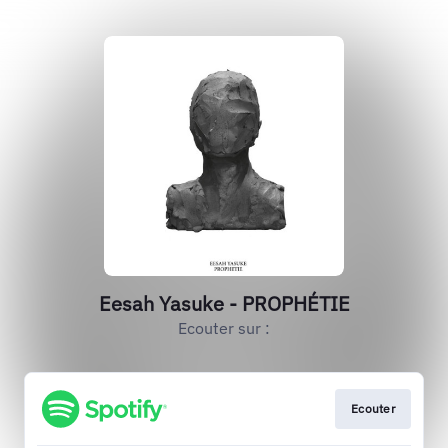
Eesah Yasuke - PROPHÉTIE
Ecouter sur :
Ecouter